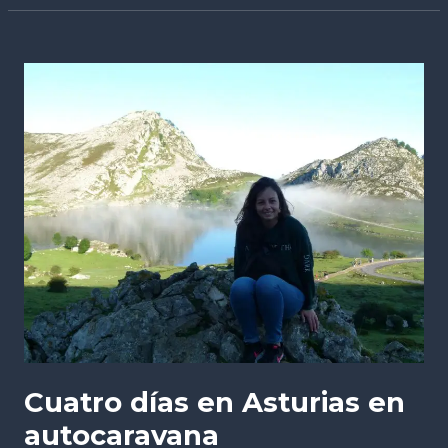
Cuatro
días
en
Asturias
en
autocaravana
Cuatro días en Asturias en
autocaravana