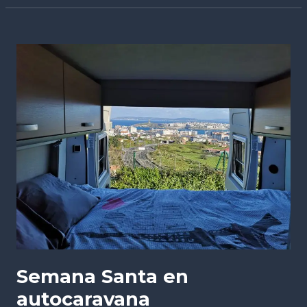
Semana
Santa
en
autocaravana
Semana Santa en
autocaravana