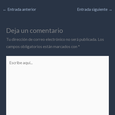
←
Entrada anterior
Entrada siguiente
→
Deja un comentario
Tu dirección de correo electrónico no será publicada.
Los
campos obligatorios están marcados con
*
Escribe
aquí...