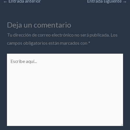
←
Entrada anterior
Entrada siguiente
→
Deja un comentario
Tu dirección de correo electrónico no será publicada.
Los
campos obligatorios están marcados con
*
Escribe
aquí...