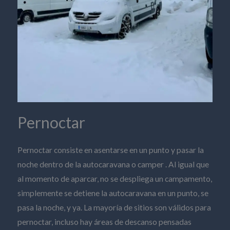
Pernoctar
Pernoctar consiste en asentarse en un punto y pasar la
noche dentro de la autocaravana o camper . Al igual que
al momento de aparcar, no se despliega un campamento,
simplemente se detiene la autocaravana en un punto, se
pasa la noche, y ya. La mayoría de sitios son válidos para
pernoctar, incluso hay áreas de descanso pensadas