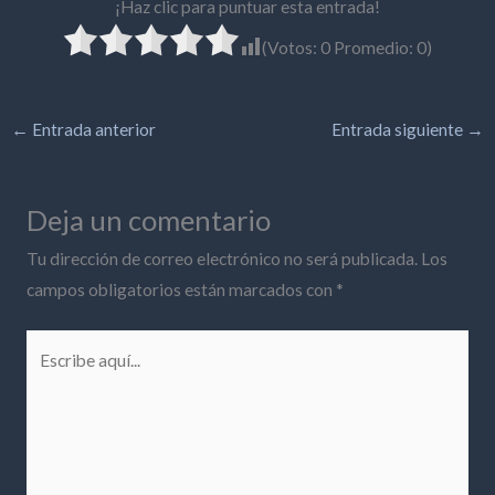
¡Haz clic para puntuar esta entrada!
(Votos:
0
Promedio:
0
)
←
Entrada anterior
Entrada siguiente
→
Deja un comentario
Tu dirección de correo electrónico no será publicada.
Los
campos obligatorios están marcados con
*
Escribe
aquí...