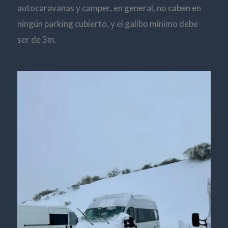
autocaravanas y camper, en general, no caben en
ningún parking cubierto, y el galibo mínimo debe
ser de 3m.