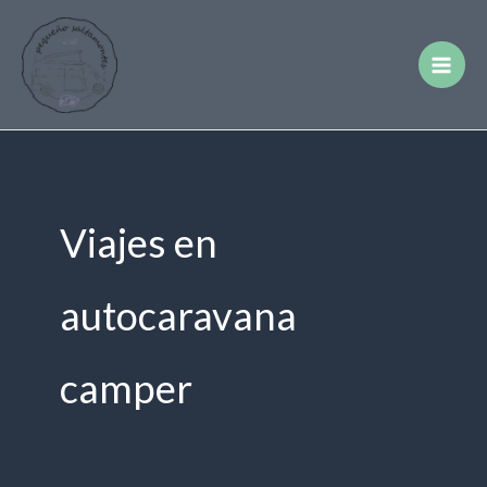
Ir
MA
al
M
contenido
Viajes en
autocaravana
camper