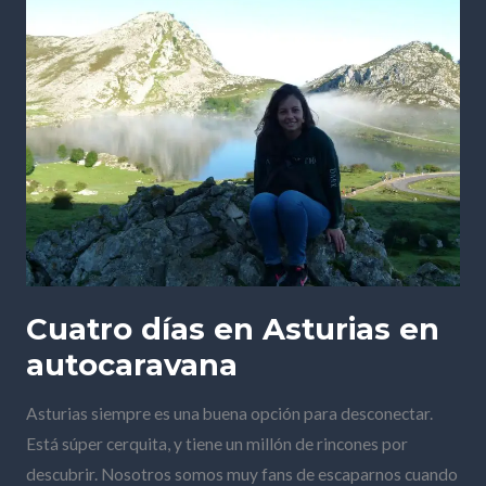
días
en
Asturias
en
autocaravana
Cuatro días en Asturias en
autocaravana
Asturias siempre es una buena opción para desconectar.
Está súper cerquita, y tiene un millón de rincones por
descubrir. Nosotros somos muy fans de escaparnos cuando