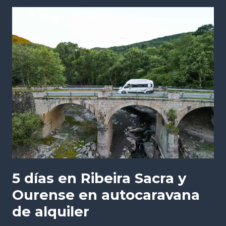
5
días
en
Ribeira
Sacra
y
Ourense
en
autocaravana
de
alquiler
5 días en Ribeira Sacra y
Ourense en autocaravana
de alquiler