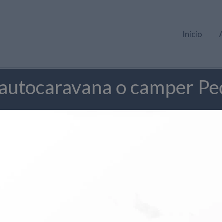
Inicio
r autocaravana o camper P